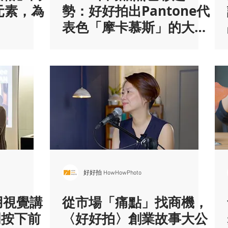
元素，為
勢：好好拍出Pantone代
表色「摩卡慕斯」的大地
暖意氛圍！
好好拍 HowHowPhoto
用視覺講
從市場「痛點」找商機，
門按下前
〈好好拍〉創業故事大公