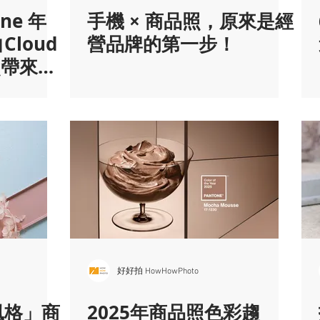
one 年
手機 × 商品照，原來是經
loud
營品牌的第一步！
照帶來的
好好拍 HowHowPhoto
風格」商
2025年商品照色彩趨