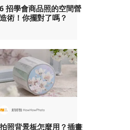
6 招學會商品照的空間營
造術！你擺對了嗎？
好好拍 HowHowPhoto
拍照背景板怎麼用？插畫