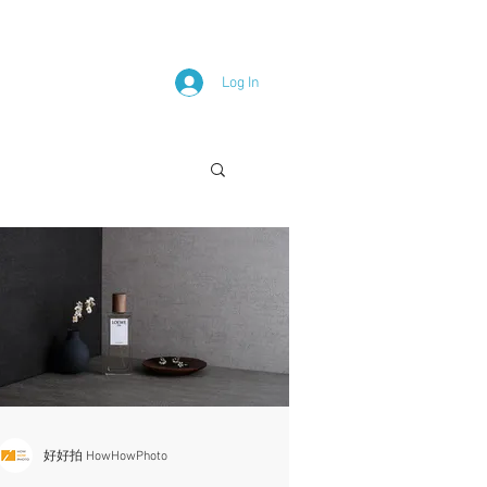
Log In
好好拍 HowHowPhoto