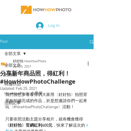
Log In
Post
全部文章
好好拍 HowHowPhoto
全部文章
Jan 25, 2021
分享新年商品照，得紅利！
好客室
#HowHowPhotoChallenge
商攝作品
Updated:
Feb 25, 2021
HowHowPhoto 小學堂
我們很想多看看你們大家用〈好好拍〉拍照背
景板拍攝完成的作品，於是想邀請你們一起來
活動記事
玩〈#HowHowPhotoChallenge〉活動！
只要依照活動主題分享相片，就有機會獲得
〈好好拍〉官網紅利600元
，快來了解這次的 
#