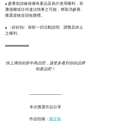
▴ 參賽前請確保擁有產品及相片使用權利，若
遭侵權或任何違法情事之可能，將取消參賽、
獲選資格並回收贈禮。
▴ 〈好好拍〉保留一切活動說明、調整及終止
之權利。
▴▴▴▴▴▴▴▴▴▴▴▴
快上傳你的新年商品照，讓更多看到你的品牌
和產品吧！
本次獲選作品分享
作品拍攝：
陳定瑜