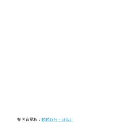
拍照背景板：
暖暖時分－日落紅