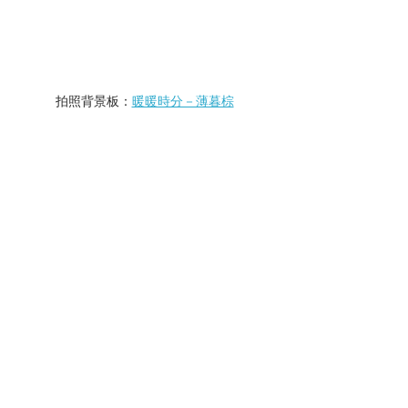
拍照背景板：
暖暖時分－薄暮棕