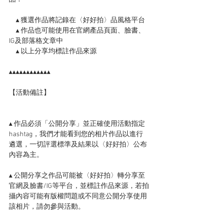
　▴ 獲選作品將記錄在〈好好拍〉品風格平台
　▴ 作品也可能使用在官網產品頁面、臉書、
IG及部落格文章中
　▴ 以上分享均標註作品來源
▴▴▴▴▴▴▴▴▴▴▴▴
【活動備註】
▴ 作品必須「公開分享」並正確使用活動指定
hashtag，我們才能看到您的相片作品以進行
遴選，一切評選標準及結果以〈好好拍〉公布
內容為主。
▴ 公開分享之作品可能被〈好好拍〉轉分享至
官網及臉書/IG等平台，並標註作品來源，若拍
攝內容可能有版權問題或不同意公開分享使用
該相片，請勿參與活動。