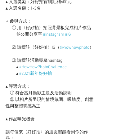
▴ 入選獎勵：好好拍官網紅利600元
▴ 入選名額：1-3名　
⭐ 參與方式：
　  ① 用〈好好拍〉拍照背景板完成相片作品
 　　 並公開分享至 
#Instagram
#IG
  　② 請標註〈好好拍〉IG（
@howhowphoto
）
　  ③ 請標註活動專屬hashtag
　　  ▴ 
#HowHowPhotoChallenge
　  　▴ 
#2021新年好好拍
▴ 評選方式：
　① 符合當月攝影主題及活動說明
　② 以相片所呈現的情境氛圍、吸睛度、創意
性與整體質感為主
▴ 作品曝光機會
讓每個來〈好好拍〉的朋友都能看到你的作
品！