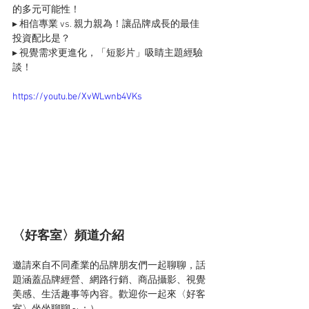
的多元可能性！ 
▸ 相信專業 vs. 親力親為！讓品牌成長的最佳
投資配比是？ 
▸ 視覺需求更進化，「短影片」吸睛主題經驗
談！
https://youtu.be/XvWLwnb4VKs
〈好客室〉頻道介紹
邀請來自不同產業的品牌朋友們一起聊聊，話
題涵蓋品牌經營、網路行銷、商品攝影、視覺
美感、生活趣事等內容。歡迎你一起來〈好客