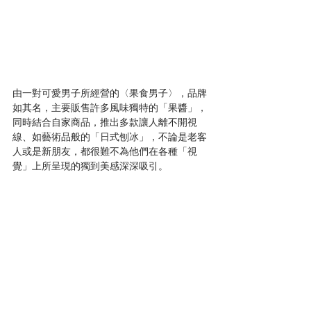
由一對可愛男子所經營的〈果食男子〉，品牌
如其名，主要販售許多風味獨特的「果醬」，
同時結合自家商品，推出多款讓人離不開視
線、如藝術品般的「日式刨冰」，不論是老客
人或是新朋友，都很難不為他們在各種「視
覺」上所呈現的獨到美感深深吸引。 　 