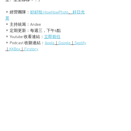
室〉坐坐聊聊～：）
⚬ 經營團隊：
好好拍 HowHowPhoto
、
好日光
景
⚬ 主持統籌：Andee
⚬ 定期更新：每週三，下午6點
⚬ Youtube 收看連結：
立即前往
⚬ Podcast 收聽連結：
Apple
｜
Google
｜
Spotify
｜
KKBox
｜
Firstory
好好拍
youtube
好客室
podcast
好日光景
HowHowPhoto
品牌經營
商品攝影
創業故事
商品照
果食男子
日式刨冰
台中冰店
視覺美感
好客室