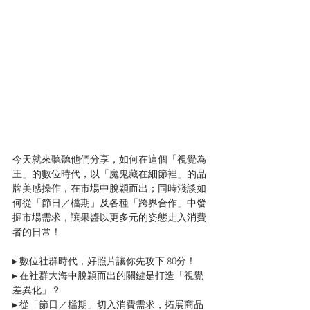
今天就來聽聽他們分享，如何在這個「視覺為
王」的數位時代，以「魔鬼藏在細節裡」的品
牌美感操作，在市場中脫穎而出；同時淺談如
何從「節日／檔期」及各種「跨界合作」中發
掘市場需求，讓果醬以更多元的姿態走入消費
者的日常！ 　　 
▸ 數位社群時代，好照片讓你先攻下 80分！ 
▸ 在社群大海中脫穎而出的關鍵是打造「視覺
差異化」？ 
▸ 從「節日／檔期」切入消費需求，拓展商品