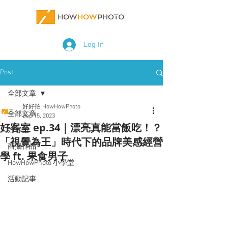
Log In
Post
全部文章
好好拍 HowHowPhoto
全部文章
Sep 15, 2023
好客室 ep.34｜漂亮真能當飯吃！？
好客室
「視覺為王」時代下的品牌美感經營
商攝作品
學 ft. 果食男子
HowHowPhoto 小學堂
活動記事