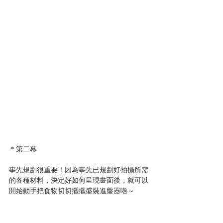
＊第二幕
事先規劃很重要！因為事先已規劃好拍攝所需
的各種材料，決定好如何呈現畫面後，就可以
開始動手把食物切切擺擺盛裝進盤器嚕～