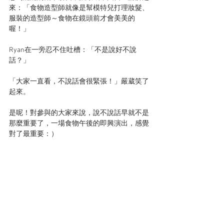
來：「食物造型師就像是幫模特兒打理妝髮、
服裝的造型師～食物在鏡頭前才會美美的
喔！」
Ryan在一旁忍不住吐槽：「不是說好不說
話？」
「大家一直看，不說話會很緊張！」嚴葳笑了
起來。
是呢！對參與的大家來說，說不說話早就不是
那麼重要了，一場食物午後的即興演出，感覺
對了最重要：）