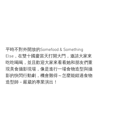
平時不對外開放的Somefood & Something 
Else，在雙十國慶當天打開大門，邀請大家來
吃吃喝喝，並且歡迎大家來看看她和朋友們重
現美食攝影現場，像是進行一場食物造型與攝
影的快閃行動劇，機會難得～怎麼能錯過食物
造型師－嚴葳的專業演出！