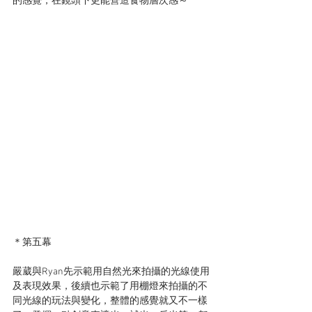
的感覺，在鏡頭下更能營造食物層次感～
＊第五幕
嚴葳與Ryan先示範用自然光來拍攝的光線使用
及表現效果，後續也示範了用棚燈來拍攝的不
同光線的玩法與變化，整體的感覺就又不一樣