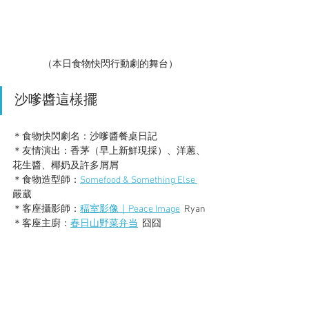
（本日食物快閃行動劇的舞台）
沙嗲醬這樣擺
＊食物快閃劇名：沙嗲醬餐桌日記
＊友情演出：香茅（早上新鮮現採）、洋蔥、
花生醬、椰奶及許多屑屑
＊食物造型師：
Somefood & Something Else 
嚴葳
＊客座攝影師：
稫室影像｜Peace Image
  Ryan
＊客座主廚：
春日山野菜弁当
  囧囧