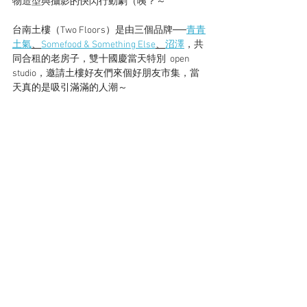
物造型與攝影的快閃行動劇（咦？～
台南土樓（Two Floors）是由三個品牌──
青青
土氣
、
Somefood & 
Something
 Else
、
沼澤
，共
同合租的老房子，雙十國慶當天特別  open 
studio，邀請土樓好友們來個好朋友市集，當
天真的是吸引滿滿的人潮～