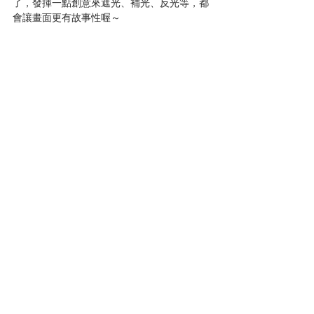
了，發揮一點創意來遮光、補光、反光等，都
會讓畫面更有故事性喔～
食物快閃行動劇在職人間默契搭配，與明快的
節奏下，不到30分鐘的時間就完成，台上一分
鐘，可是台下十年功的宇宙魂在燃燒，職人之
所以為職人，可不是隨便說說而已。
整場食物快閃行動劇令人意猶未盡，期待下次