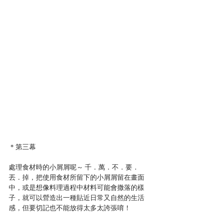
＊第三幕
處理食材時的小屑屑呢～ 千．萬．不．要．
丟．掉，把使用食材所留下的小屑屑留在畫面
中，或是想像料理過程中材料可能會撒落的樣
子，就可以營造出一種貼近日常又自然的生活
感，但要切記也不能放得太多太誇張唷！