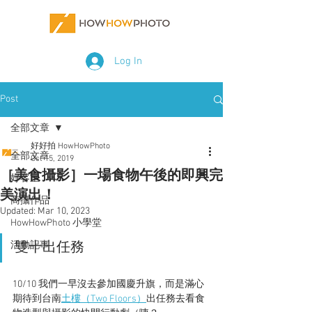
Log In
Post
全部文章
好好拍 HowHowPhoto
全部文章
Oct 15, 2019
［美食攝影］一場食物午後的即興完
好客室
美演出！
商攝作品
Updated:
Mar 10, 2023
HowHowPhoto 小學堂
活動記事
雙十出任務
10/10 我們一早沒去參加國慶升旗，而是滿心
期待到台南
土樓（Two Floors）
出任務去看食