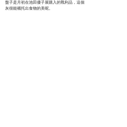
盤子是月初在池田優子展購入的戰利品，這個
灰很能襯托出食物的美呢。