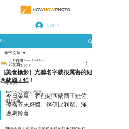
Log In
Post
全部文章
好好拍 HowHowPhoto
全部文章
Oct 23, 2019
［美食攝影］光聽名字就很厲害的紐
好客室
西蘭國王鮭！
商攝作品
HowHowPhoto 小學堂
今日菜單：香煎紐西蘭國王鮭佐
活動記事
優格芥末籽醬、烤伊比利豬、洋
蔥馬鈴薯
前陣子買了兩塊紐西蘭國王鮭卻想不到如何料