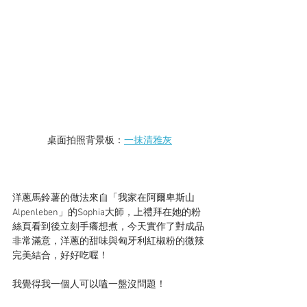
桌面拍照背景板：
一抹清雅灰
洋蔥馬鈴薯的做法來自「我家在阿爾卑斯山
Alpenleben」的Sophia大師，上禮拜在她的粉
絲頁看到後立刻手癢想煮，今天實作了對成品
非常滿意，洋蔥的甜味與匈牙利紅椒粉的微辣
完美結合，好好吃喔！
我覺得我一個人可以嗑一盤沒問題！