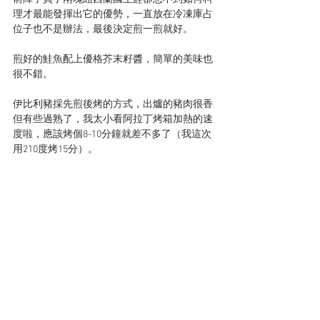
理才最能發揮出它的優勢，一直放在冷凍庫占
位子也不是辦法，最後決定煎一煎就好。
煎好的鮭魚配上優格芥末籽醬，簡單的美味也
很不錯。
伊比利豬採先煎後烤的方式，出爐的豬肉很香
但有些過熟了，我太小看阿拉丁烤箱加熱的速
度啦，應該烤個8-10分鐘就差不多了（我這次
用210度烤15分）。