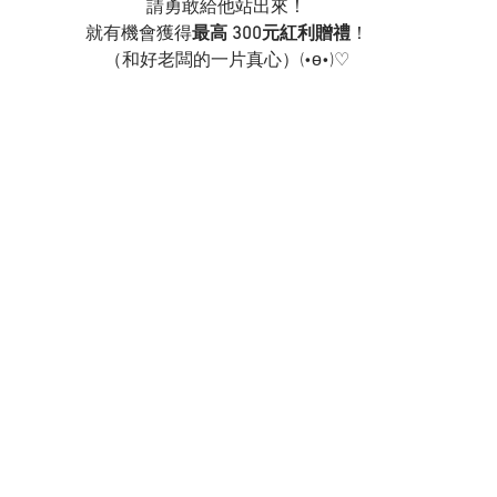
請勇敢給他站出來！
就有機會獲得
最高 300元紅利贈禮
！
（和好老闆的一片真心）(•ө•)♡