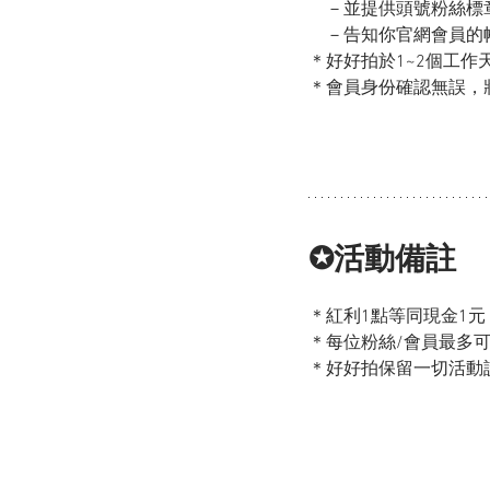
　－並提供頭號粉絲標
　－告知你官網會員的帳號
＊好好拍於1~2個工作
＊會員身份確認無誤，
✪活動備註
＊紅利1點等同現金1
＊每位粉絲/會員最多
＊好好拍保留一切活動