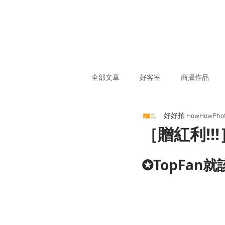
全部文章
好客室
商攝作品
好好拍 HowHowPho
［贈紅利!!!
✪TopFan