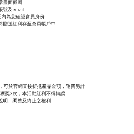
章畫面截圖
及email
天內為您確認會員身份
將贈送紅利存至會員帳戶中
元，可於官網直接折抵產品金額，運費另計 
可獲獎3次，本活動紅利不得轉讓
說明、調整及終止之權利