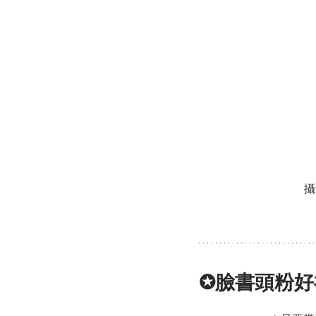
攝
✪臉書頭粉好