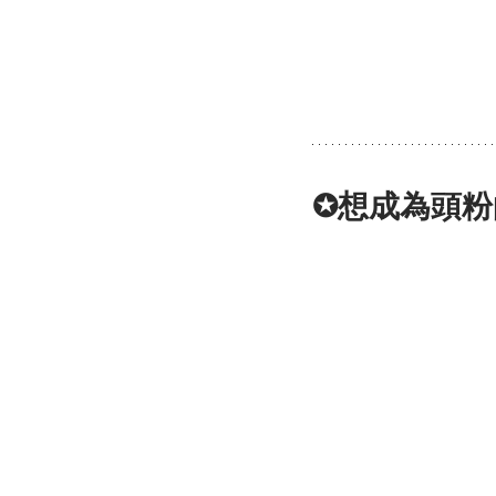
✪想成為頭粉