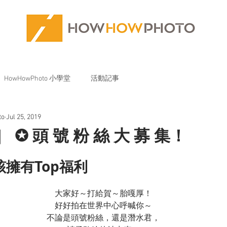
HowHowPhoto 小學堂
活動記事
to
Jul 25, 2019
］ ✪ 頭 號 粉 絲 大 募 集！
就該擁有Top福利
大家好～打給賀～胎嘎厚！
好好拍在世界中心呼喊你～
不論是頭號粉絲，還是潛水君，