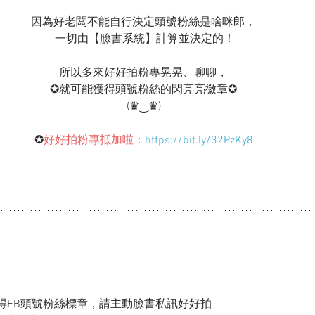
因為好老闆不能自行決定頭號粉絲是啥咪郎，
 一切由【臉書系統】計算並決定的！
所以多來好好拍粉專晃晃、聊聊，
✪就可能獲得頭號粉絲的閃亮亮徽章✪
(♛‿♛)
✪
好好拍粉專抵加啦
：https://bit.ly/32PzKy8
得FB頭號粉絲標章，請主動臉書私訊好好拍