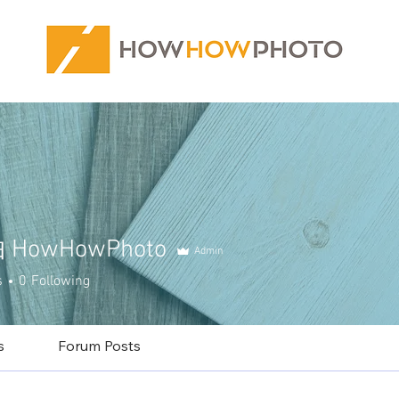
HowHowPhoto
Admin
s
0
Following
s
Forum Posts