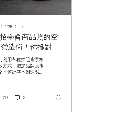
 2, 2025
∙
4
min
6 招學會商品照的空
間營造術！你擺對了
嗎？
何利用各種拍照背景板
放方式，增加品牌故事
？本篇從基本到進階擺
，6招一次告訴你！讓
品照創造出更多想像空
！
799
0