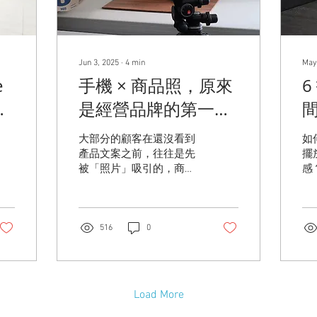
Jun 3, 2025
∙
4
min
May
e
手機 × 商品照，原來
白
是經營品牌的第一
商
步！
大部分的顧客在還沒看到
如
量
產品文案之前，往往是先
擺
被「照片」吸引的，商品
感
照幫助你在顧客心中建立
法
起第一個品牌印象，而且
商
只用一支手機就可以做
間
到！
516
0
Load More