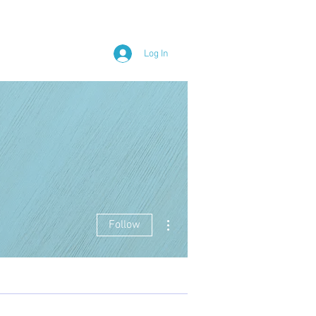
Log In
More actions
Follow