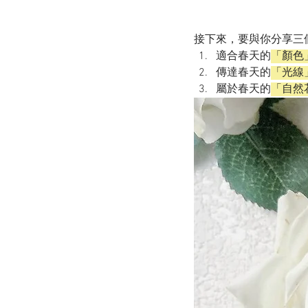
接下來，要與你分享三
適合春天的
「顏色
傳達春天的
「光線
屬於春天的
「自然