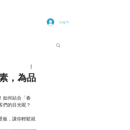
Log In
元素，為品
！如何結合「春
客們的目光呢？
景板，讓你輕鬆就