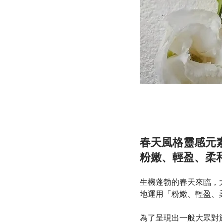
春天風格靈感元
粉嫩、輕盈、柔
生機蓬勃的春天來臨，
地運用「粉嫩、輕盈、
為了呈現出一般大眾對