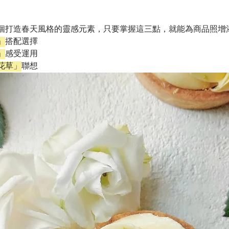
個打造春天風格的靈感元素，只要掌握這三點，就能為商品照增
」
搭配選擇
」
感受運用
花草」
聯想