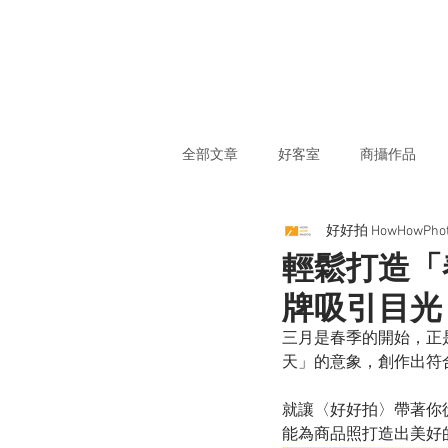
全部文章
好客室
商攝作品
好好拍 HowHowPho
輕鬆打造「
牌吸引目光
三月是春季的開始，正
天」的意象，創作出符
就讓〈好好拍〉帶著你
能為商品照打造出美好