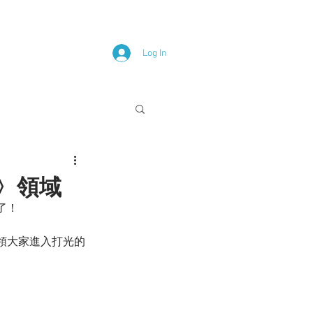
Log In
光〉領域
了！
領大家進入打光的