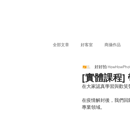
全部文章
好客室
商攝作品
好好拍 HowHowPho
[實體課程
在大家認真學習與歡笑
在疫情解封後，我們回
專業領域。