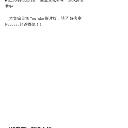
▸ 班尼多陪你創業：前輩無私分享，追求產業
共好
（本集節目無 YouTube 影片版，請至 好客室 
Podcast 頻道收聽！）