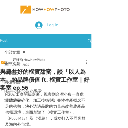
Log In
Post
全部文章
好好拍 HowHowPhoto
全部文章
Feb 7, 2024
與農共好的樸實甜蜜，談「以人為
好客室
本」的品牌價值 ft. 樸實工作室｜好
商攝作品
客室 ep.56
HowHowPhoto 小學堂
NGOs 出身的孫嘉豪，觀察到台灣小農一直處
活動記事
於農地破碎化、加工技術與計畫性生產概念不
足的劣勢，決心透過品牌的力量來改善農產品
供需環境，進而創辦了〈樸實工作室〉、
〈Poco Más〉及〈溫島〉，成功打入不同客群
及海內外市場。