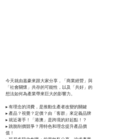
今天就由嘉豪來跟大家分享，「商業經營」與
「社會關懷」共存的可能性，以及「共好」的
想法如何為產業帶來巨大的影響力。
▸ 有理念的消費，是推動生產者改變的關鍵
▸ 產品？視覺？定價？由「客群」來定義品牌
▸ 就近著手！「港澳」是跨境的好起點！？
▸ 跳脫削價競爭？用特色和理念提升產品價
值！