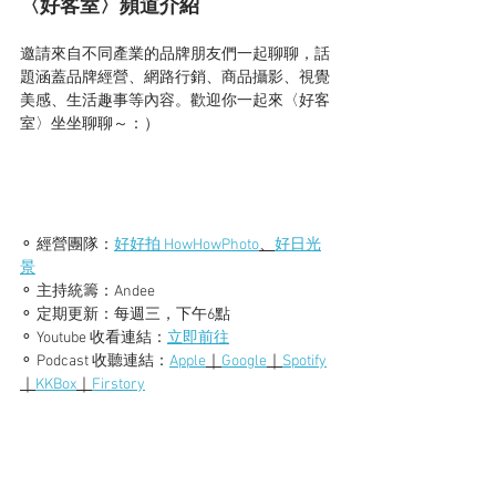
〈好客室〉頻道介紹
邀請來自不同產業的品牌朋友們一起聊聊，話
題涵蓋品牌經營、網路行銷、商品攝影、視覺
美感、生活趣事等內容。歡迎你一起來〈好客
室〉坐坐聊聊～：）
⚬ 經營團隊：
好好拍 HowHowPhoto
、
好日光
景
⚬ 主持統籌：Andee
⚬ 定期更新：每週三，下午6點
⚬ Youtube 收看連結：
立即前往
⚬ Podcast 收聽連結：
Apple
｜
Google
｜
Spotify
｜
KKBox
｜
Firstory