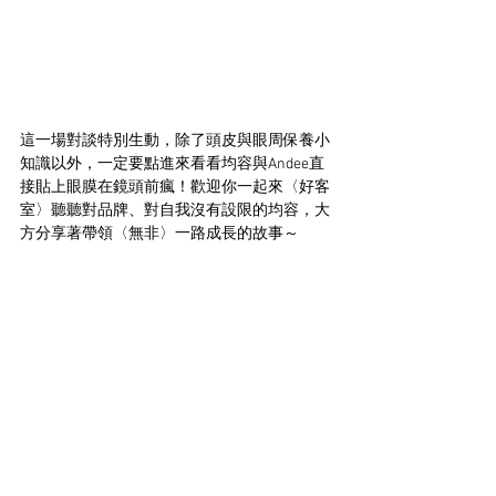
這一場對談特別生動，除了頭皮與眼周保養小
知識以外，一定要點進來看看均容與Andee直
接貼上眼膜在鏡頭前瘋！歡迎你一起來〈好客
室〉聽聽對品牌、對自我沒有設限的均容，大
方分享著帶領〈無非〉一路成長的故事～