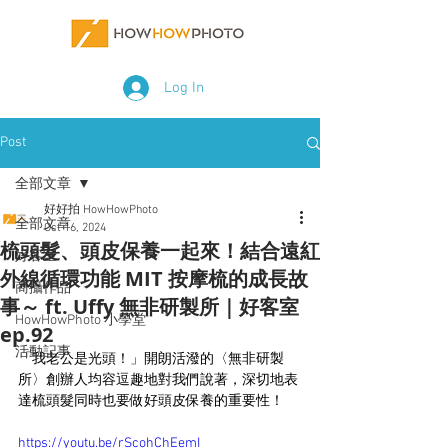
Log In
Post
全部文章
好好拍 HowHowPhoto
全部文章
Oct 16, 2024
梳頭髮、頭皮保養一起來！結合遠紅
好客室
外線循環功能 MIT 按摩梳的成長故
商攝作品
事～ ft. Uffy 無非研製所｜好客室
HowHowPhoto 小學堂
ep.92
活動記事
「我老公是光頭！」開朗活潑的〈無非研製
所〉創辦人均容逗趣地對我們說著，深切地表
達梳頭髮同時也要做好頭皮保養的重要性！
https://youtu.be/rScohChEemI