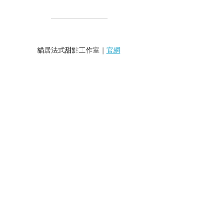
貓居法式甜點工作室｜
官網