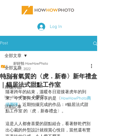
Log In
Post
全部文章
好好拍 HowHowPhoto
全部文章
Jan 7, 2022
特別有氣質的〈虎．新春〉新年禮盒
好客室
｜貓居法式甜點工作室
商攝作品
隨著跨年的結束，溫暖冬日迎接著虎年的到
HowHowPhoto 小學堂
來。今天要與大家分享的是〈
HowHowPhoto商
攝團隊
〉近期拍攝完成的作品：#貓居法式甜
活動記事
點工作室 的〈虎．新春禮盒〉。
這是人人都會喜愛的甜點組合，看著餅乾們別
出心裁的外型設計就很賞心悅目，當然還有豐