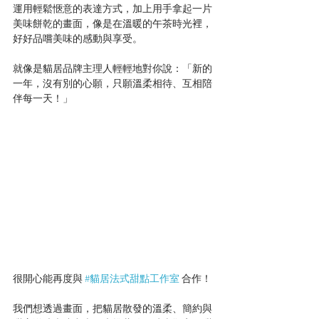
運用輕鬆愜意的表達方式，加上用手拿起一片
美味餅乾的畫面，像是在溫暖的午茶時光裡，
好好品嚐美味的感動與享受。
就像是貓居品牌主理人輕輕地對你說：「新的
一年，沒有別的心願，只願溫柔相待、互相陪
伴每一天！」
很開心能再度與 
#貓居法式甜點工作室
 合作！
我們想透過畫面，把貓居散發的溫柔、簡約與