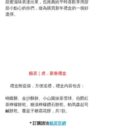
甜蜜滋味表達出來，也推薦給平時喜歡享用甜
甜小點心的你們，做為購買新年禮盒的一個好
選擇。
貓居｜虎．新春禮盒
禮盒附提袋，方便送禮，禮盒內容包含：
蝴蝶酥、金沙酥餅、小山園抹茶雪球、伯爵紅
茶檸檬餅乾、糖漬檸檬鑽石餅乾、帕馬森起司
鹹餅乾、覆盆子糖霜花餅，共7款。
＊訂購請洽
貓居官網