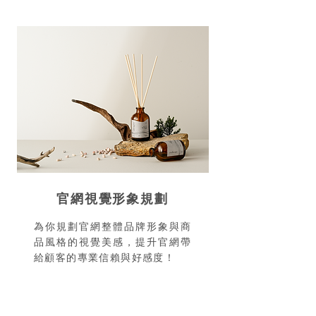
官網視覺形象規劃
為你規劃官網整體品牌形象與商
品風格的視覺美感，提升官網帶
給顧客的專業信賴與好感度！